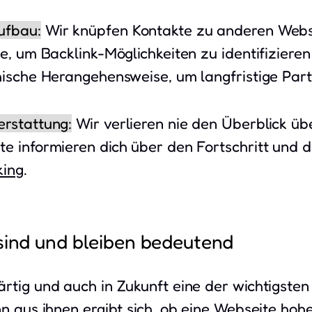
ufbau:
Wir knüpfen Kontakte zu anderen Webs
e, um Backlink-Möglichkeiten zu identifiziere
hische Herangehensweise, um langfristige Pa
erstattung:
Wir verlieren nie den Überblick üb
e informieren dich über den Fortschritt und 
king
.
 sind und bleiben bedeutend
rtig und auch in Zukunft eine der wichtigste
nn aus ihnen ergibt sich, ob eine Webseite ho